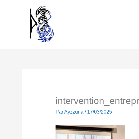
Aller
au
contenu
intervention_entrepr
Par
Ayzzuria
/
17/03/2025