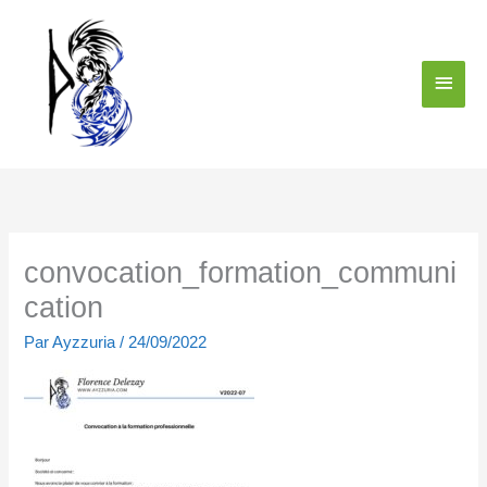
Aller
Menu
au
contenu
princi
convocation_formation_communi
cation
Par
Ayzzuria
/
24/09/2022