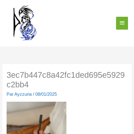
Aller
Menu
au
contenu
princi
3ec7b447c8a42fc1ded695e5929
c2bb4
Par
Ayzzuria
/
08/01/2025